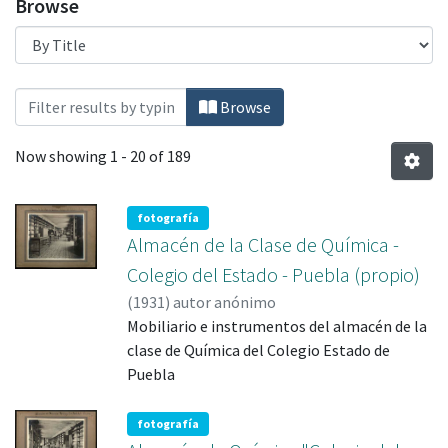
Browse
Browsing Patrimonio Documental by Title
Browse
Now showing
1 - 20 of 189
fotografía
Almacén de la Clase de Química -
Colegio del Estado - Puebla (propio)
(
1931
)
Mobiliario e instrumentos del almacén de la
clase de Química del Colegio Estado de
fotografía