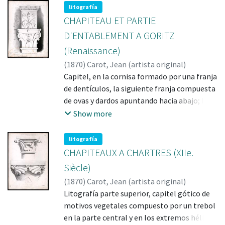
litografía
documental, presentado en versión
CHAPITEAU ET PARTIE
facsimilar y transcripción paleografiada;
finalmente en el anexo se incorporan la
D'ENTABLEMENT A GORITZ
versión completa de los partes militares
(Renaissance)
originalmente reunidos por Lafragua.
(
1870
)
Carot, Jean (artista original)
Capitel, en la cornisa formado por una franja
de dentículos, la siguiente franja compuesta
de ovas y dardos apuntando hacia abajo; la
sección del friso decorado con motivo
Show more
vegetal en forma de flor de liz, creando con
las ramas volutas, la parte del arquitrabe
litografía
contiene un disco central; en la sección baja
CHAPITEAUX A CHARTRES (XIIe.
de la columna, motivos vegetales,
Siècle)
flanqueados por hojas de acanto creando
(
1870
)
Carot, Jean (artista original)
volutas
Litografía parte superior, capitel gótico de
motivos vegetales compuesto por un trebol
en la parte central y en los extremos hélices