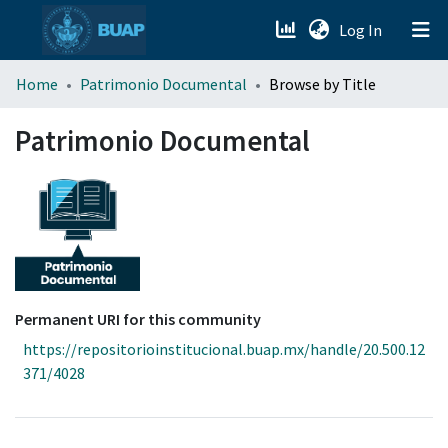
(current)
Log In
menu.section.about_menu
Home
Patrimonio Documental
Browse by Title
All of DSpace
Patrimonio Documental
Permanent URI for this community
https://repositorioinstitucional.buap.mx/handle/20.500.12
371/4028