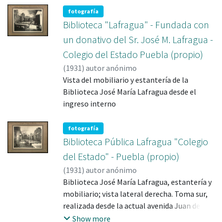
grabado calcográfico que muestran diversas
fotografía
vistas de la Torre de Babel, algunas de las
Biblioteca "Lafragua" - Fundada con
Maravillas del mundo antiguo y planos de
un donativo del Sr. José M. Lafragua -
Babilonia y Nínive.
Colegio del Estado Puebla (propio)
(
1931
)
Vista del mobiliario y estantería de la
Biblioteca José María Lafragua desde el
fotografía
Biblioteca Pública Lafragua "Colegio
del Estado" - Puebla (propio)
(
1931
)
Biblioteca José María Lafragua, estantería y
mobiliario; vista lateral derecha. Toma sur,
realizada desde la actual avenida Juan de
Palafox y Mendoza hacia el interior de la
Show more