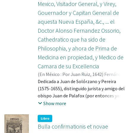
Mexico, Visitador General, y Virey,
Gouernador y Capitan General de
aquesta Nueva España, &c., ... el
Doctor Alonso Fernandez Ossorio,
Cathedratico que ha sido de
Philosophia, y ahora de Prima de
Medicina en propiedad, y Medico de
Camara de su Excellencia
(
En México : Por Juan Ruiz
,
1642
)
Fernández
Osorio, Alonso
Dedicada a Juan de Solórzano y Pereira
(1575-1655), distinguido jurista y amigo del
obispo Juan de Palafox (por entonces ya
Virrey de la Nueva España), la presente obra
Show more
es una relación de sucesos acerca de la
traslación de los restos del finado obispo
Libro
Vega de Tixtla (donde fue enterrado) a la
Bulla confirmationis et novae
Catedral de México, donde fue sepultado.