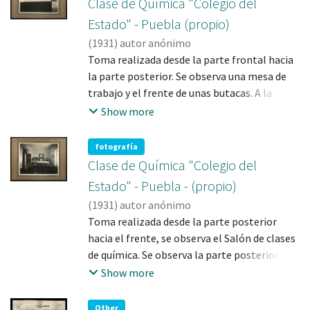
Clase de Química "Colegio del
Estado" - Puebla (propio)
(
1931
)
Toma realizada desde la parte frontal hacia
la parte posterior. Se observa una mesa de
trabajo y el frente de unas butacas. A la
derecha la puerta principal de acceso. Se
Show more
observan dos lámparas que cuelgan del
techo.
fotografía
Clase de Química "Colegio del
Estado" - Puebla - (propio)
(
1931
)
Toma realizada desde la parte posterior
hacia el frente, se observa el Salón de clases
de química. Se observa la parte posterior de
unas butacas. Al centro una mesa de trabajo.
Show more
Hay un puerta de acceso a otra área del
gabinete; a la izquierda de la misma un
Other