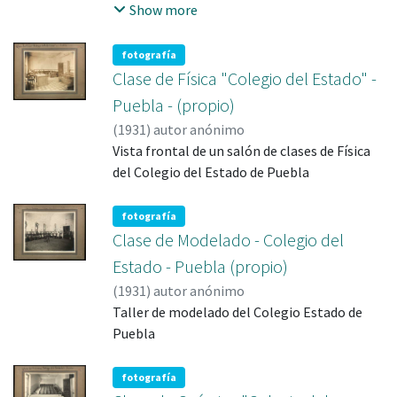
de hojas de acanto. Parte inferior, capitel
Show more
con motivos vegetales formando un par de
alas que envuelven por la parte superior el
fotografía
capitel, en el centro cruzan dos franjas que
Clase de Física "Colegio del Estado" -
rematan con volutas en los extremos
Puebla - (propio)
superiores
(
1931
)
Vista frontal de un salón de clases de Física
fotografía
Clase de Modelado - Colegio del
Estado - Puebla (propio)
(
1931
)
Taller de modelado del Colegio Estado de
fotografía