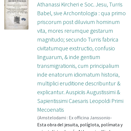
Athanassi Kircheri e Soc. Jesu, Turris
Babel, sive Archontologia : qua primo
priscorum post diluvium hominum
vita, mores rerumque gestarum
magnitudo; secundo Turris fabrica
civitatumque exstructio, confusio
linguarum, & inde gentium
transmigrationis, cum principalium
inde enatorum idiomatum historia,
multiplici eruditione describuntur &
explicantur. Auspiciis Augustissimi &
Sapientissimi Caesaris Leopoldi Primi
Mecoenatis
(
Amstelodami : Ex officina Janssonio-
Waesbergiana
Esta obra del jesuita, políglota, polímata y
,
1679
)
Kircheri, Athanasius