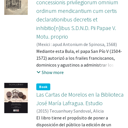
concessionis privilegiorum omnium
Constan, en el verso de la portada, el escudo
ordinum mendicantium cum certis
nobiliario del Virrey-Arzobispo Palafox y de
declarationibus decretis et
Solórzano por ser dedicatario de la obra. La
ceremonia fúnebre fue presidida por Palafox
inhibitio[n]ibus S.D.N.D. Pii Papae V.
en su doble carácter de Virrey y de Arzobispo
Motu. proprio
de México, "cosa que raras vezes se abrá
(
Mexici : apud Antonium de Spinosa
,
1568
)
visto", como señala el autor de la relación.
Iglesia católica, Papa (1566-1572: Pio V)
Mediante esta Bula, el papa San Pío V (1504-
Posteriormente, se incluye una breve
1572) autorizó a los frailes franciscanos,
descripción del túmulo funerario y de las
dominicos y agustinos a administrar los
composiciones poéticas que formaban parte
sacramentos en los pueblos indígenas, tal
Show more
del mismo.
como se venía haciendo hasta antes del
Concilio de Trento.
Book
Las Cartas de Morelos en la Biblioteca
José María Lafragua. Estudio
(
2015
)
Tecuanhuey Sandoval, Alicia
El libro tiene el propósito de poner a
disposición del público la edición de un