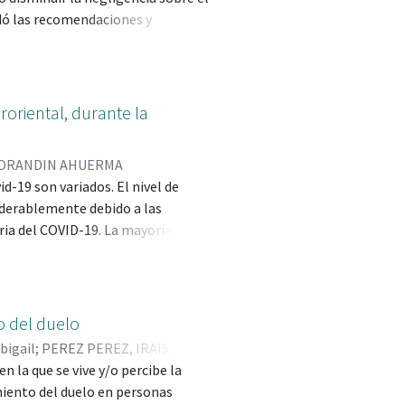
rdó las recomendaciones y
o individuo que se encuentre en
ivos que conlleva el no cumplir
 NOM229-SSA1-2002 que, en el caso
s en donde se manipule radiación
roriental, durante la
ativo en conjunto con una técnica
 las necesidades de la
ORANDIN AHUERMA
d-19 son variados. El nivel de
iderablemente debido a las
ia del COVID-19. La mayoría de los
ntino: pasar de la enseñanza
esta investigación es evaluar el
gía de las generaciones 2016 y
línea durante la contingencia
o del duelo
bigail
;
PEREZ PEREZ, IRAIS;
 la que se vive y/o percibe la
amiento del duelo en personas