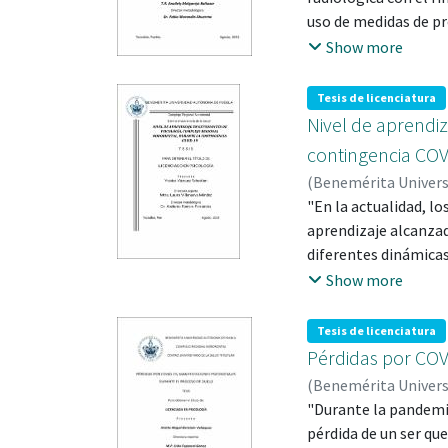
uso de medidas de pr
normativas que ofrec
Show more
contacto con una sal
con lo establecido p
Tesis de licenciatura
de México son los re
Nivel de aprendiz
ionizante (rayos x).
contingencia COV
de investigación de 
(
Benemérita Univer
investigación".
"En la actualidad, lo
aprendizaje alcanzad
diferentes dinámicas
estudiantes y docent
Show more
presencial a la modal
nivel de aprendizaje
Tesis de licenciatura
2018 del Complejo Re
Pérdidas por COV
sanitaria de COVID-1
(
Benemérita Univer
484103
"Durante la pandemia
pérdida de un ser qu