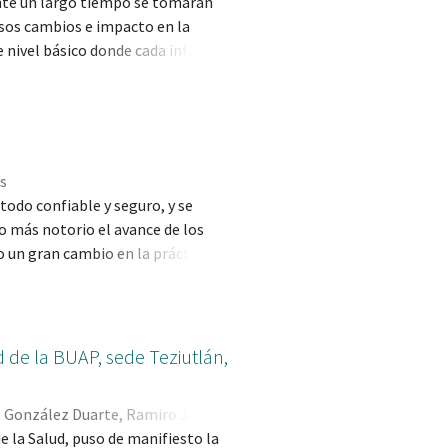
ante un largo tiempo se tomaran
osos cambios e impacto en la
e nivel básico donde cada infante
a capacidad de adaptarse a las
existentes en casa y las
stancias. El objetivo de este
n positiva a las actividades de
 y con este fin se plantea la
es
sitiva a las actividades de
todo confiable y seguro, y se
?”.
 más notorio el avance de los
o un gran cambio en la práctica
los equipos manuales hasta los
y marco una etapa para llegar a
 va reemplazando la radiología
a una mejor observación y
d de la BUAP, sede Teziutlán,
onalmente Expuesto, sobre todo en
equipos actuales son extensamente
;
González Duarte, Ramiro José;
meter errores que conllevan a
 la Salud, puso de manifiesto la
conómico que sobrelleva".