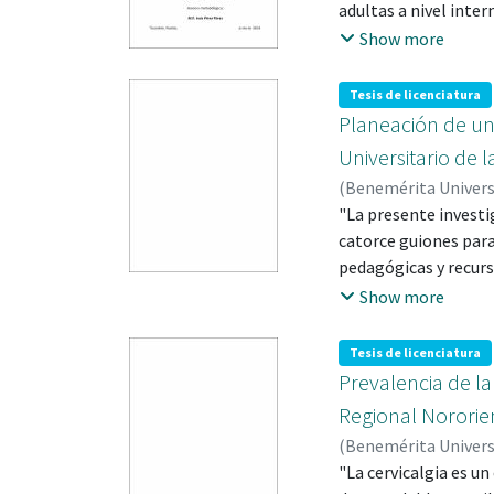
adultas a nivel inte
actuales presentados
Show more
por la pérdida de un
manifestaciones psi
Tesis de licenciatura
el duelo. Dichos res
Planeación de un
sentimientos actual
Universitario de 
somatización, altera
(
Benemérita Univer
fuerte y significanci
Salvador
"La presente investi
;
Ortiz Sant
participantes experi
catorce guiones para
querido"
pedagógicas y recurs
de los conceptos. Pa
Show more
imágenes y elementos
que fortalecieron el
Tesis de licenciatura
observacional y trans
Prevalencia de la
docentes y empleand
Regional Nororie
prevalencia signific
(
Benemérita Univer
respuesta, se desarr
Acuña, Nereida
"La cervicalgia es u
;
Vill
para los participante