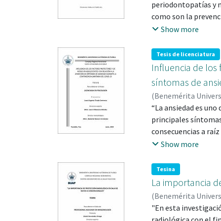
periodontopatías y m
como son la prevenci
de la relación de la 
Show more
Integral Regional, d
desarrollo de la pato
Tesis de licenciatura
y la relación con la 
Influencia de los
otoño 2018".
síntomas de ansi
(
Benemérita Univer
“La ansiedad es uno d
principales síntomas
consecuencias a raíz 
Se aborda por medio 
Show more
conocimiento de las 
pasado y como a trav
Tesina
acontecimientos de s
La importancia d
cuáles son los facto
(
Benemérita Univer
consecuencias sobre 
"En esta investigaci
radiológica con el fi