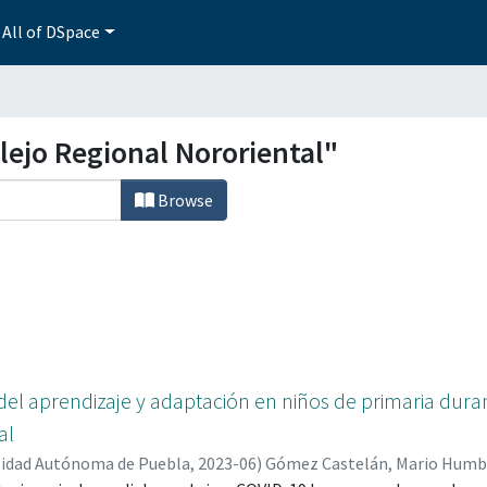
All of DSpace
ejo Regional Nororiental"
Browse
del aprendizaje y adaptación en niños de primaria dura
al
sidad Autónoma de Puebla
,
2023-06
)
Gómez Castelán, Mario Humb