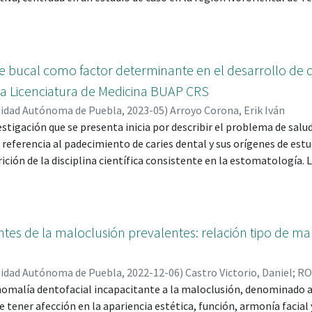
nautla en la localidad de Calicapan, se muestra una aproximación a
clo 2023- 2024. Se describe el entorno alimentario escolar, se resca
entes en la implementación del EAVS, así como las estrategias im
escolar para aplicarlo. Se identifican cambios en la alimentación
e bucal como factor determinante en el desarrollo de c
a y académica; así como las principales barreras en el abordaje y ad
 la Licenciatura de Medicina BUAP CRS
acionados con la alimentación y las mejoras que, desde su perspec
sidad Autónoma de Puebla
,
2023-05
)
Arroyo Corona, Erik Iván
ud y la alimentación de los aprendientes. El objetivo general es, de
stigación que se presenta inicia por describir el problema de salud
ntario escolar de la Escuela Primaria Bilingüe “Lic. Guillermo Ji
 referencia al padecimiento de caries dental y sus orígenes de estu
tación del Eje Articulador Vida Saludable, tomando en cuenta la ex
rición de la disciplina científica consistente en la estomatología. 
mostrar que los hábitos de higiene bucal son un factor de riesgo en
periodontales entre los estudiantes universitarios de la Licencia
iones de proponer una técnica universal de prevención higiénica
ncia de caries dental entre los mismos. La metodología utilizada du
tes de la maloclusión prevalentes: relación tipo de ma
o de carácter observacional-transversal con enfoque mixto al con
y cuantitativo poniendo en práctica la utilización de la técnica de
sidad Autónoma de Puebla
,
2022-12-06
)
Castro Victorio, Daniel
;
RO
instrumento de recolección de datos”.
omalía dentofacial incapacitante a la maloclusión, denominado as
de tener afección en la apariencia estética, función, armonía facia