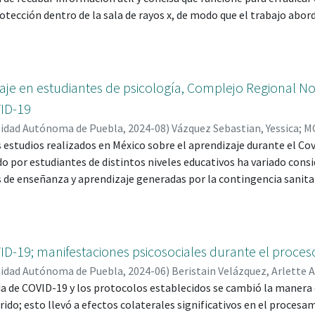
otección dentro de la sala de rayos x, de modo que el trabajo abo
en los diversos organismos para salvaguardar la integridad de tod
a de rayos x, además de informar sobre los riesgos y efectos negat
or la Comisión Nacional de Seguridad Nuclear y Salvaguardas y la
sponsables de guiar a todo profesionista relacionado con las área
aje en estudiantes de psicología, Complejo Regional No
 Para este proyecto se planteó una metodología con enfoque cualit
ID-19
tipo documental basada en literatura recabada que ha de sustentar
sidad Autónoma de Puebla
,
2024-08
)
Vázquez Sebastian, Yessica
;
M
s estudios realizados en México sobre el aprendizaje durante el Covi
o por estudiantes de distintos niveles educativos ha variado cons
 de enseñanza y aprendizaje generadas por la contingencia sanitar
es se vieron obligados a adaptarse rápidamente a un cambio repe
idad en línea en todas las instituciones educativas. El objetivo de 
 desde la taxonomía SOLO de estudiantes de la Licenciatura Psicolo
gional Nororiental (CRZN) sede Teziutlán con las actividades en 
ID-19; manifestaciones psicosociales durante el proces
9".
sidad Autónoma de Puebla
,
2024-06
)
Beristain Velázquez, Arlette A
 de COVID-19 y los protocolos establecidos se cambió la manera en
erido; esto llevó a efectos colaterales significativos en el proces