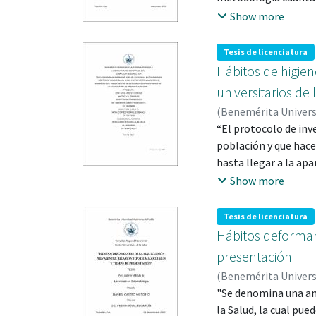
el municipio de Chig
Show more
escolar durante el ci
directivos y aprendi
Tesis de licenciatura
entorno alimentario 
Hábitos de higien
estudiantil, directiv
universitarios de
promueve el EAVS rel
(
Benemérita Univer
para favorecer la sal
“El protocolo de inve
que el entorno alime
población y que hace
facilita la implemen
hasta llegar a la apa
con el objetivo de de
Show more
problemas bucales y 
para estar en condic
Tesis de licenciatura
disminuir la prevale
Hábitos deforman
investigación ha sid
presentación
métodos cualitativo 
(
Benemérita Univer
en la encuesta como 
"Se denomina una an
la Salud, la cual pue