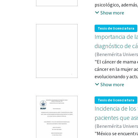
psicológico, además,
tiene como origen di
Show more
individuo; los hábit
digital, los hábitos 
Tesis de licenciatura
presente investigac
Importancia de la
tipos de maloclusion
diagnóstico de 
deformante nutritivo
(
Benemérita Univer
encontró a la succión
423980
"El cáncer de mama e
cáncer en la mujer a
evolucionando y actu
descripción mediante
Show more
anatomía macro y mic
radiólogo capacitad
Tesis de licenciatura
¿Por qué es necesari
Incidencia de los
que la calidad de ate
pacientes que asi
ejecución de las pro
(
Benemérita Univer
investigación está f
"México se encuentra
publicaciones con en