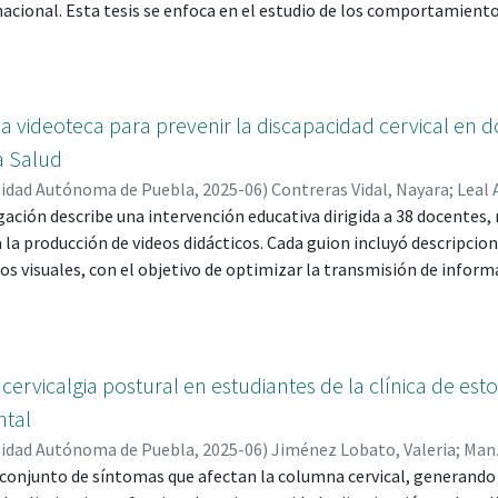
rnacional. Esta tesis se enfoca en el estudio de los comportamient
 durante el proceso de duelo y su relación con las manifestacion
 ser querido por COVID-19. Los resultados revelaron que los parti
cosociales por la pérdida, reflejadas en comportamientos pasados
ultados mostraron una correlación positiva moderada y significanci
a videoteca para prevenir la discapacidad cervical en 
es y comportamientos en el pasado y desesperanza, aislamiento so
la Salud
ciones del sueño, energía y optimismo frente a desesperanza, así
sidad Autónoma de Puebla
,
2025-06
)
Contreras Vidal, Nayara
;
Leal 
a estadística alta en síntomas físicos, enfado/hostilidad y rumiació
gación describe una intervención educativa dirigida a 38 docentes,
os, Ana Karen
;
Romero Alberto, Ana Lucía
mentaron una variedad de respuestas emocionales, cognitivas y físi
 la producción de videos didácticos. Cada guion incluyó descripcio
os visuales, con el objetivo de optimizar la transmisión de infor
ra enriquecer la presentación, se integró material audiovisual c
 gráficos, utilizando la plataforma Canva, lo que permitió gener
 impacto de la intervención. El diseño metodológico fue cuantitat
versal, aplicándose cuestionarios en línea para evaluar la prevalen
 cervicalgia postural en estudiantes de la clínica de e
o el método Hanlon para priorizar los temas de la intervención. 
ntal
ativa de dolor cervical en esta población, afectando su desempeño
sidad Autónoma de Puebla
,
2025-06
)
Jiménez Lobato, Valeria
;
Manz
olló un prototipo educativo digital centrado en ergonomía y hábito
n conjunto de síntomas que afectan la columna cervical, generando
alba Morales, Gilberto
;
Carlos Ángeles, Rosalba
s y orientado a facilitar la comprensión y aplicación de los concep