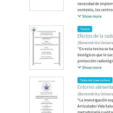
necesidad de impleme
contexto, los centro
en la detección y co
Show more
objetivo implementa
pruebas rápidas naso
Tesina
de control. Se realiz
Efectos de la rad
primavera 2023, otoñ
(
Benemérita Univer
Device) a un total d
84281
"En esta tesina se h
recolectados se organ
biológicos que le su
demográficos. Los re
protección radiológi
primavera 2024. Se 
Radiológica. La gest
Show more
transmisión del viru
en la ampolla de las
gran número de camb
Tesis de licenciatura
efectos teratógenos 
Entorno alimentar
retraso mental entre
(
Benemérita Univer
0009-0001-5331-591
“La investigación ex
Articulador Vida Sal
metodología cualitat