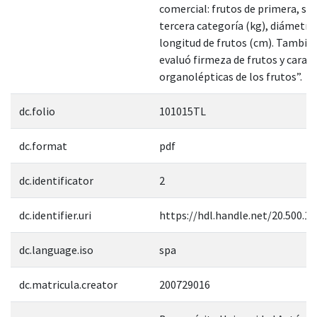
comercial: frutos de primera, se
tercera categoría (kg), diámetro
longitud de frutos (cm). También
evaluó firmeza de frutos y caract
organolépticas de los frutos”.
dc.folio
101015TL
dc.format
pdf
dc.identificator
2
dc.identifier.uri
https://hdl.handle.net/20.500.1
dc.language.iso
spa
dc.matricula.creator
200729016