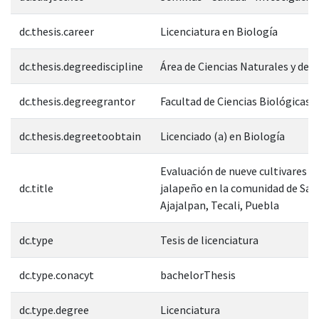
dc.thesis.career
Licenciatura en Biología
dc.thesis.degreediscipline
Área de Ciencias Naturales y de l
dc.thesis.degreegrantor
Facultad de Ciencias Biológicas
dc.thesis.degreetoobtain
Licenciado (a) en Biología
Evaluación de nueve cultivares de
dc.title
jalapeño en la comunidad de San
Ajajalpan, Tecali, Puebla
dc.type
Tesis de licenciatura
dc.type.conacyt
bachelorThesis
dc.type.degree
Licenciatura