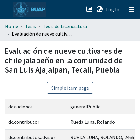
(current)
Log In
menu.section.about_menu
Home
Tesis
Tesis de Licenciatura
Evaluación de nueve cultivares de chile jalapeño en la comunidad de San Luis Ajajalpan, Tecali, Puebla
All of DSpace
Evaluación de nueve cultivares de
chile jalapeño en la comunidad de
San Luis Ajajalpan, Tecali, Puebla
Simple item page
dc.audience
generalPublic
dc.contributor
Rueda Luna, Rolando
dc.contributor.advisor
RUEDA LUNA, ROLANDO; 246574