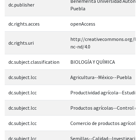
Benemérita Universidad Autóno
dc.publisher
Puebla
dc.rights.acces
openAccess
http://creativecommons.org/lic
dc.rights.uri
nc-nd/4.0
dc.subject.classification
BIOLOGÍA Y QUÍMICA
dc.subject.lcc
Agricultura--México--Puebla
dc.subject.lcc
Productividad agrícola--Estudio 
dc.subject.lcc
Productos agrícolas--Control de
dc.subject.lcc
Comercio de productos agrícola
dc.subject.lcc
Semillas--Calidad--Investigació