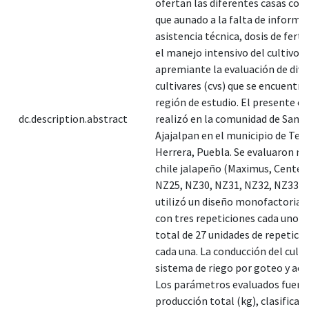
ofertan las diferentes casas com
que aunado a la falta de informa
asistencia técnica, dosis de ferti
el manejo intensivo del cultivo r
apremiante la evaluación de div
cultivares (cvs) que se encuentra
región de estudio. El presente e
dc.description.abstract
realizó en la comunidad de San L
Ajajalpan en el municipio de Teca
Herrera, Puebla. Se evaluaron nu
chile jalapeño (Maximus, Centell
NZ25, NZ30, NZ31, NZ32, NZ33, N
utilizó un diseño monofactorial 
con tres repeticiones cada uno, 
total de 27 unidades de repetici
cada una. La conducción del culti
sistema de riego por goteo y aco
Los parámetros evaluados fuero
producción total (kg), clasificac