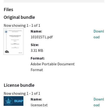
Files
Original bundle
Now showing
1 - 1 of 1
Name:
Downl
101015TL.pdf
oad
Size:
3.31 MB
Format:
Adobe Portable Document
Format
License bundle
Now showing
1 - 1 of 1
Name:
Downl
license.txt
oad