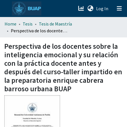
(current)
Log In
menu.section.about_menu
Home
Tesis
Tesis de Maestría
Perspectiva de los docentes sobre la inteligencia emocional y su relación con la práctica docente antes y después del curso-taller impartido en la preparatoria enrique cabrera barroso urbana BUAP
All of DSpace
Perspectiva de los docentes sobre la
inteligencia emocional y su relación
con la práctica docente antes y
después del curso-taller impartido en
la preparatoria enrique cabrera
barroso urbana BUAP