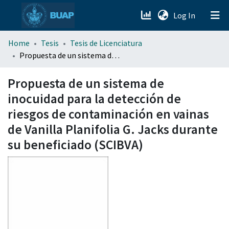
(current)
Log In
menu.section.about_menu
Home
Tesis
Tesis de Licenciatura
Propuesta de un sistema de inocuidad para la detección de riesgos de contaminación en vainas de Vanilla Planifolia G. Jacks durante su beneficiado (SCIBVA)
All of DSpace
Propuesta de un sistema de
inocuidad para la detección de
riesgos de contaminación en vainas
de Vanilla Planifolia G. Jacks durante
su beneficiado (SCIBVA)