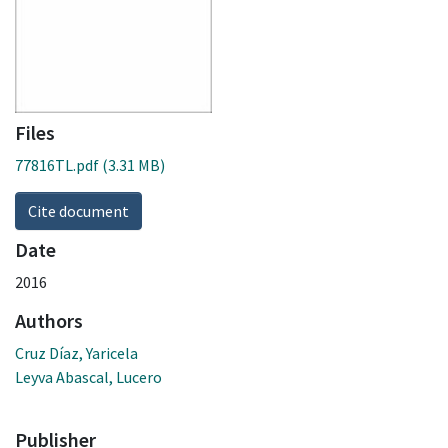
Files
77816TL.pdf
(3.31 MB)
Cite document
Date
2016
Authors
Cruz Díaz, Yaricela
Leyva Abascal, Lucero
Publisher