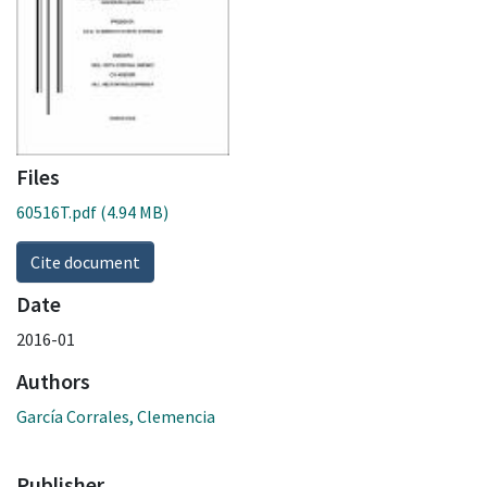
Files
60516T.pdf
(4.94 MB)
Cite document
Date
2016-01
Authors
García Corrales, Clemencia
Publisher