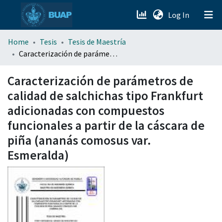
(current)
Log In
menu.section.about_menu
Home
Tesis
Tesis de Maestría
Caracterización de parámetros de calidad de salchichas tipo Frankfurt adicionadas con compuestos funcionales a partir de la cáscara de piña (ananás comosus var. Esmeralda)
All of DSpace
Caracterización de parámetros de
calidad de salchichas tipo Frankfurt
adicionadas con compuestos
funcionales a partir de la cáscara de
piña (ananás comosus var.
Esmeralda)