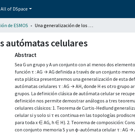
All of DSpace
ción de ESMOS
Una generalización de los autómatas celulares
os autómatas celulares
Abstract
Sea G un grupo y A un conjunto con al menos dos elementos
función τ : AG → AG definida a través de un conjunto memori
esta plática presentaremos una generalización de esta defi
autómatas celulares τ : AG → AH, donde H es otro grupo a
grupos. La definición clásica de autómata celular se recup
definición nos permite demostrar análogos a tres teorema
celulares clásicos: 1. Teorema de Curtis-Hedlund generali
celular si y solo si τ es continua en las topologías prodiscreta
para toda x ∈ AG, h ∈ H). 2. Teorema de composición: Con
con conjunto memoria S y un ϕ-autómata celular τ : AG →