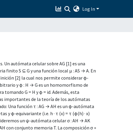
Log In
. Un autómata celular sobre AG [1] es una
a finito S ⊆ G y una función local µ : AS → A. En
nición [2] la cual nos permite considerar ϕ-
rbitrario y ϕ : H → G es un homomorfismo de
era tomando G = H y ϕ = id. Además, esta
s importantes de la teoría de los autómatas
zado: Una función τ : AG → AH es un ϕ-autómata
s y ϕ-equivariante (i.e. h · τ (x) = τ (ϕ(h) · x)
sideremos un ψ-autómata celular σ : AH → AK
 AH con conjunto memoria T. La composición σ ◦