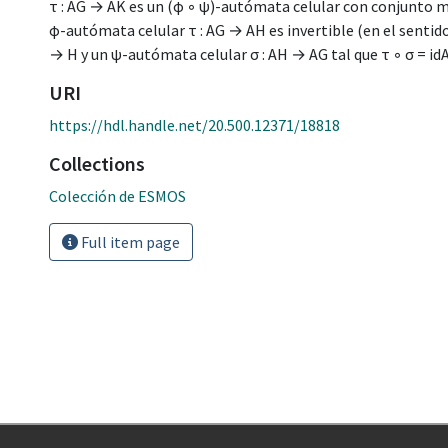
τ : AG → AK es un (ϕ ◦ ψ)-autómata celular con conjunto m
ϕ-autómata celular τ : AG → AH es invertible (en el senti
→ H y un ψ-autómata celular σ : AH → AG tal que τ ◦ σ = idAH y
URI
https://hdl.handle.net/20.500.12371/18818
Collections
Colección de ESMOS
Full item page