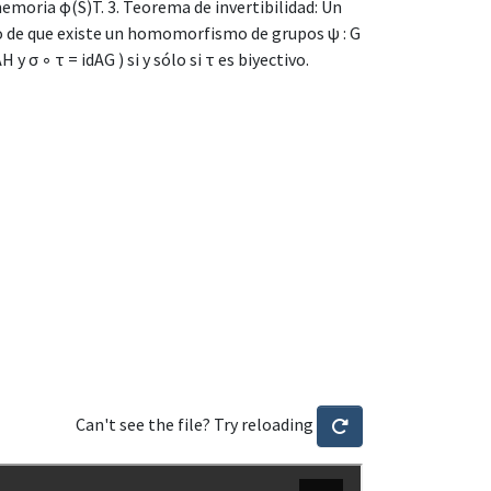
emoria ϕ(S)T. 3. Teorema de invertibilidad: Un
do de que existe un homomorfismo de grupos ψ : G
 σ ◦ τ = idAG ) si y sólo si τ es biyectivo.
Can't see the file? Try reloading