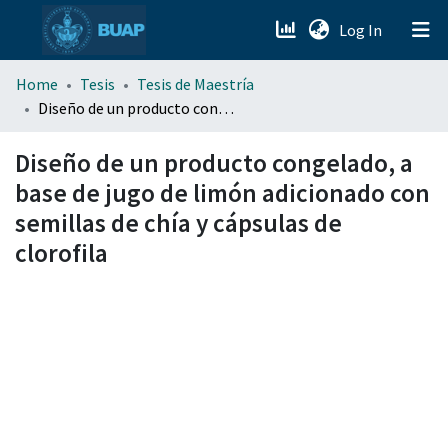
(current)
Log In
menu.section.about_menu
Home
Tesis
Tesis de Maestría
Diseño de un producto congelado, a base de jugo de limón adicionado con semillas de chía y cápsulas de clorofila
All of DSpace
Diseño de un producto congelado, a
base de jugo de limón adicionado con
semillas de chía y cápsulas de
clorofila