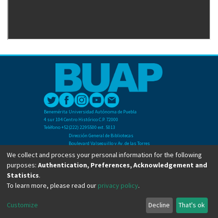
Benemérita Universidad Autónoma de Puebla
4 sur 104 Centro Histórico C.P. 72000
Teléfono +52(222) 2295500 ext. 5013
Dirección General de Bibliotecas
Boulevard Valsequillo y Av. de las Torres
Ciudad Universitaria. Col. San Manuel
We collect and process your personal information for the following
C.P. 72570
purposes:
Authentication, Preferences, Acknowledgement and
Teléfono +52 (222) 2295500 Ext 2901
Statistics
.
To learn more, please read our
privacy policy
.
Copyright © Dirección General de Bibliotecas - BUAP 2024. All right reserved.
Customize
Decline
That's ok