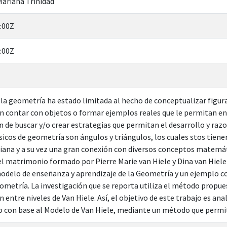
ariana Trinidad
:00Z
:00Z
la geometría ha estado limitada al hecho de conceptualizar figura
 contar con objetos o formar ejemplos reales que le permitan en
ón de buscar y/o crear estrategias que permitan el desarrollo y raz
icos de geometría son ángulos y triángulos, los cuales stos tien
diana y a su vez una gran conexión con diversos conceptos matemáti
el matrimonio formado por Pierre Marie van Hiele y Dina van Hiele-
delo de enseñanza y aprendizaje de la Geometría y un ejemplo co
ometría. La investigación que se reporta utiliza el método propues
n entre niveles de Van Hiele. Así, el objetivo de este trabajo es a
o con base al Modelo de Van Hiele, mediante un método que permite 