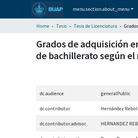
menu.section.about_menu
Home
Tesis
Tesis de Licenciatura
Grados de adquisición e
de bachillerato según el
dc.audience
generalPublic
dc.contributor
Hernández Rebolla
dc.contributor.advisor
HERNANDEZ REBO