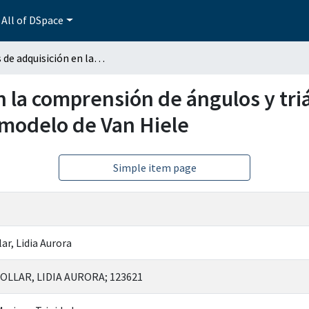
All of DSpace
Grados de adquisición en la comprensión de ángulos y triángulos de estudiantes de bachillerato según el modelo de Van Hiele
n la comprensión de ángulos y tri
 modelo de Van Hiele
Simple item page
r, Lidia Aurora
LLAR, LIDIA AURORA; 123621