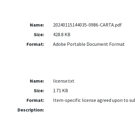
Name:
20240115144035-0986-CARTA.pdf
Size:
428.8 KB
Format:
Adobe Portable Document Format
Name:
license.txt
Size:
1.71 KB
Format:
Item-specific license agreed upon to s
Description: