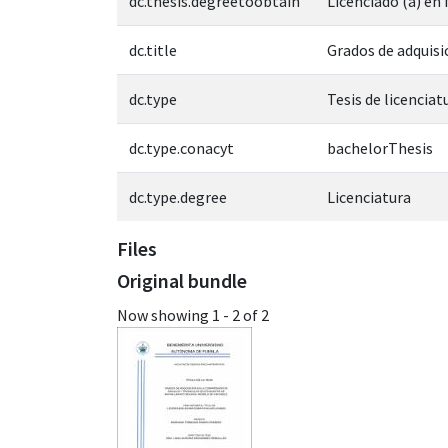
dc.thesis.degreetoobtain
Licenciado (a) en
dc.title
Grados de adquisi
dc.type
Tesis de licenciat
dc.type.conacyt
bachelorThesis
dc.type.degree
Licenciatura
Files
Original bundle
Now showing
1 - 2 of 2