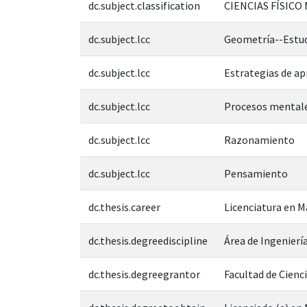
dc.subject.classification
CIENCIAS FÍSICO
dc.subject.lcc
Geometría--Estud
dc.subject.lcc
Estrategias de ap
dc.subject.lcc
Procesos mental
dc.subject.lcc
Razonamiento
dc.subject.lcc
Pensamiento
dc.thesis.career
Licenciatura en 
dc.thesis.degreediscipline
Área de Ingeniería
dc.thesis.degreegrantor
Facultad de Cienc