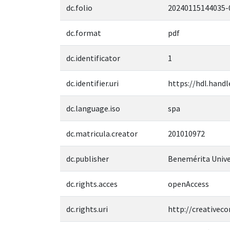
dc.folio
20240115144035-
dc.format
pdf
dc.identificator
1
dc.identifier.uri
https://hdl.handl
dc.language.iso
spa
dc.matricula.creator
201010972
dc.publisher
Benemérita Unive
dc.rights.acces
openAccess
dc.rights.uri
http://creativec