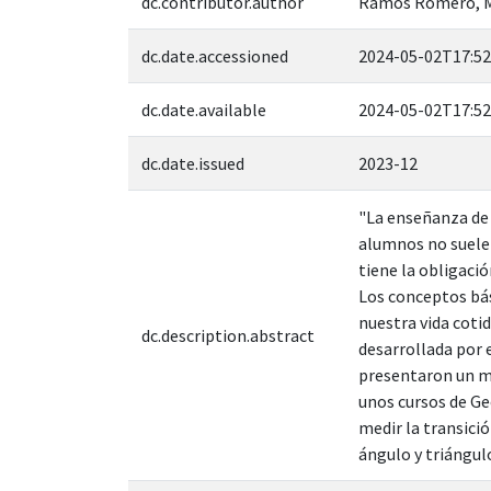
dc.contributor.author
Ramos Romero, M
dc.date.accessioned
2024-05-02T17:52
dc.date.available
2024-05-02T17:52
dc.date.issued
2023-12
"La enseñanza de 
alumnos no suelen
tiene la obligaci
Los conceptos bás
nuestra vida coti
dc.description.abstract
desarrollada por 
presentaron un mo
unos cursos de Ge
medir la transició
ángulo y triángul