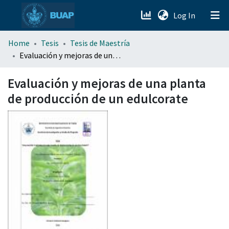
(current)
Log In
menu.section.about_menu
Home
Tesis
Tesis de Maestría
Evaluación y mejoras de una planta de producción de un edulcorate
All of DSpace
Evaluación y mejoras de una planta
de producción de un edulcorate