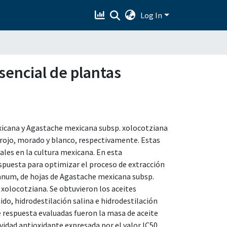
Log In
sencial de plantas
cana y Agastache mexicana subsp. xolocotziana
rojo, morado y blanco, respectivamente. Estas
ales en la cultura mexicana. En esta
respuesta para optimizar el proceso de extracción
canum, de hojas de Agastache mexicana subsp.
xolocotziana. Se obtuvieron los aceites
do, hidrodestilación salina e hidrodestilación
e respuesta evaluadas fueron la masa de aceite
vidad antioxidante expresada por el valor IC50,