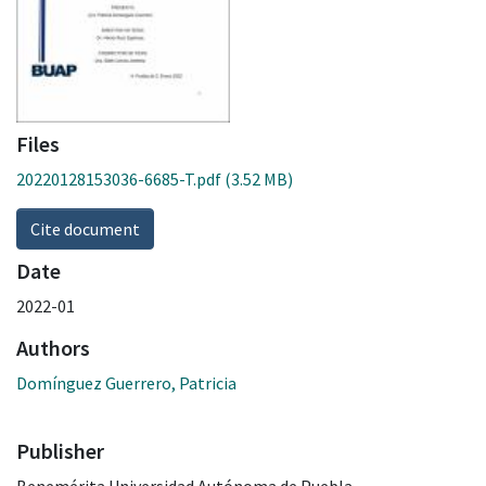
Files
20220128153036-6685-T.pdf
(3.52 MB)
Cite document
Date
2022-01
Authors
Domínguez Guerrero, Patricia
Publisher
Benemérita Universidad Autónoma de Puebla