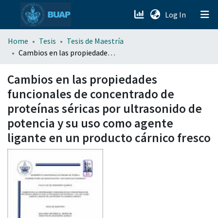
(current)
Log In
menu.section.about_menu
Home
Tesis
Tesis de Maestría
Cambios en las propiedades funcionales de concentrado de proteínas séricas por ultrasonido de potencia y su uso como agente ligante en un producto cárnico fresco
All of DSpace
Cambios en las propiedades
funcionales de concentrado de
proteínas séricas por ultrasonido de
potencia y su uso como agente
ligante en un producto cárnico fresco