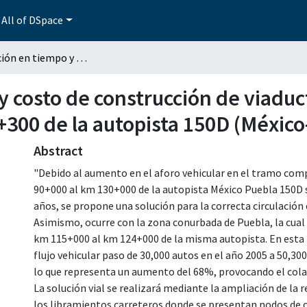
All of DSpace
Optimización en tiempo y costo de construcción de viaducto elevado, ubicado en el km 115+000 al km 128+300 de la autopista 150D (México-Puebla)
y costo de construcción de viaduc
+300 de la autopista 150D (México
Abstract
"Debido al aumento en el aforo vehicular en el tramo com
90+000 al km 130+000 de la autopista México Puebla 150D s
años, se propone una solución para la correcta circulación
Asimismo, ocurre con la zona conurbada de Puebla, la cual
km 115+000 al km 124+000 de la misma autopista. En esta
flujo vehicular paso de 30,000 autos en el año 2005 a 50,30
lo que representa un aumento del 68%, provocando el cola
La solución vial se realizará mediante la ampliación de la
los libramientos carreteros donde se presentan nodos de c