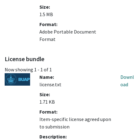
Size:
1.5 MB
Format:
Adobe Portable Document
Format
License bundle
Now showing
1 - 1 of 1
Name:
Downl
license.txt
oad
Size:
1.71 KB
Format:
Item-specific license agreed upon
to submission
Description: