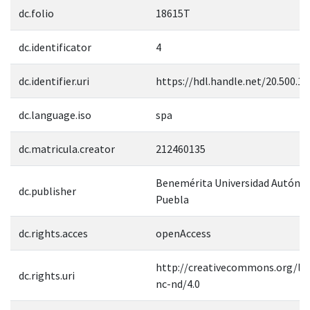
dc.folio
18615T
dc.identificator
4
dc.identifier.uri
https://hdl.handle.net/20.500.1
dc.language.iso
spa
dc.matricula.creator
212460135
Benemérita Universidad Autóno
dc.publisher
Puebla
dc.rights.acces
openAccess
http://creativecommons.org/lic
dc.rights.uri
nc-nd/4.0