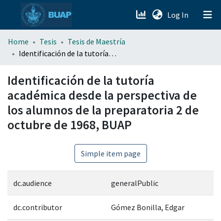
(current)
Log In
menu.section.about_menu
Home
Tesis
Tesis de Maestría
Identificación de la tutoría académica desde la perspectiva de los alumnos de la preparatoria 2 de octubre de 1968, BUAP
All of DSpace
Identificación de la tutoría
académica desde la perspectiva de
los alumnos de la preparatoria 2 de
octubre de 1968, BUAP
Simple item page
dc.audience
generalPublic
dc.contributor
Gómez Bonilla, Edgar