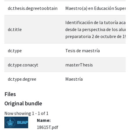
dc.thesis.degreetoobtain
Maestro(a) en Educación Superio
Identificación de la tutoría aca
dc.title
desde la perspectiva de los alum
preparatoria 2 de octubre de 19
dc.type
Tesis de maestría
dc.type.conacyt
masterThesis
dc.type.degree
Maestría
Files
Original bundle
Now showing
1 - 1 of 1
Name:
18615T.pdf