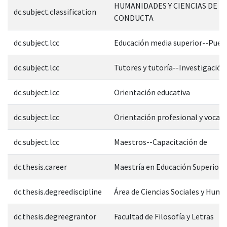
HUMANIDADES Y CIENCIAS DE L
dc.subject.classification
CONDUCTA
dc.subject.lcc
Educación media superior--Pueb
dc.subject.lcc
Tutores y tutoría--Investigación
dc.subject.lcc
Orientación educativa
dc.subject.lcc
Orientación profesional y vocac
dc.subject.lcc
Maestros--Capacitación de
dc.thesis.career
Maestría en Educación Superior
dc.thesis.degreediscipline
Área de Ciencias Sociales y Hum
dc.thesis.degreegrantor
Facultad de Filosofía y Letras