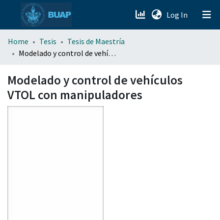
(current)
Log In
menu.section.about_menu
Home
Tesis
Tesis de Maestría
Modelado y control de vehículos VTOL con manipuladores
All of DSpace
Modelado y control de vehículos
VTOL con manipuladores