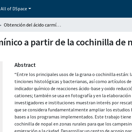
All of DSpace
Obtención del ácido carmínico a partir de la cochinilla de nopal (DACTYLOPIUS COCCUS COSTA)
ínico a partir de la cochinilla d
Abstract
“Entre los principales usos de la grana o cochinilla están: 
tinciones histológicas y bacterianas, así como artículos de
indicador químico de reacciones ácido-base y oxido reduc
cationes; también se usa en fotografía y en la elaboració
investigadores e instituciones muestran interés por rescata
que se considera fundamentalmente ampliar los estudios b
bases a los programas implementados. Este trabajo tiene 
cochinilla de nopal en zonas rurales para que los campesin
emigración a la ciudad. Desarrollar un centro de acopio para