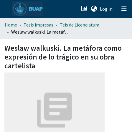
(current)
Log In
menu.section.about_menu
Home
Tesis impresas
Teis de Licenciatura
Weslaw walkuski. La metáfora como expresión de lo trágico en su obra cartelista
All of DSpace
Weslaw walkuski. La metáfora como
expresión de lo trágico en su obra
cartelista