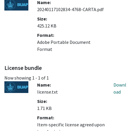
Name:
20240117102834-4768-CARTA.pdf
Size:
425.12 KB
Format:
Adobe Portable Document
Format
License bundle
Now showing
1 - 1 of 1
Name:
Downl
license.txt
oad
Size:
1.71 KB
Format:
Item-specific license agreed upon