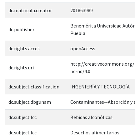
dc.matricula.creator
201863989
Benemérita Universidad Autóno
dc.publisher
Puebla
dc.rights.acces
openAccess
http://creativecommons.org/lic
dc.rights.uri
nc-nd/4.0
dc.subject.classification
INGENIERÍA Y TECNOLOGÍA
dc.subject.dbgunam
Contaminantes--Absorción y ad
dc.subject.lcc
Bebidas alcohólicas
dc.subject.lcc
Desechos alimentarios