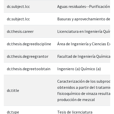
dc.subject.lcc
Aguas residuales--Purificación
dc.subject.lcc
Basuras y aprovechamiento de b
dc.thesis.career
Licenciatura en Ingeniería Quími
dc.thesis.degreediscipline
Área de Ingeniería y Ciencias Exa
dc.thesis.degreegrantor
Facultad de Ingeniería Química
dc.thesis.degreetoobtain
Ingeniero (a) Químico (a)
Caracterización de los subprodu
obtenidos a partir del tratamie
dc.title
fisicoquímico de vinaza resultant
producción de mezcal
dc.type
Tesis de licenciatura