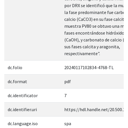
por DRX se identificó que la mue
la fase predominante fue carbon
calcio (CaCO3) en su fase calcita 
muestra PV80 se obtuvo una mez
fases encontrándose hidróxido d
(CaOH), y carbonato de calcio (
sus fases calcita y aragonita,
respectivamente".
dc.folio
20240117102834-4768-TL
dc.format
pdf
dc.identificator
7
dc.identifier.uri
https://hdl.handle.net/20.500.1
dc.language.iso
spa