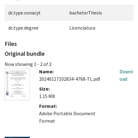
dc.type.conacyt
bachelorThesis
dc.type.degree
Licenciatura
Files
Original bundle
Now showing
1 - 2 of 2
Name:
Downl
20240117102834-4768-TL.pdf
oad
Size:
1.15 MB
Format:
Adobe Portable Document
Format