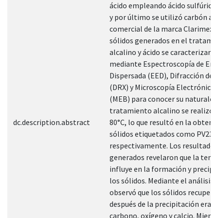
ácido empleando ácido sulfúrico
y por último se utilizó carbón ac
comercial de la marca Clarimex. 
sólidos generados en el tratami
alcalino y ácido se caracterizaro
mediante Espectroscopía de Ene
Dispersada (EED), Difracción de 
(DRX) y Microscopía Electrónica 
(MEB) para conocer su naturaleza
tratamiento alcalino se realizó a
dc.description.abstract
80°C, lo que resultó en la obtenc
sólidos etiquetados como PV23 y
respectivamente. Los resultados
generados revelaron que la tem
influye en la formación y precipi
los sólidos. Mediante el análisis 
observó que los sólidos recuper
después de la precipitación eran 
carbono, oxígeno y calcio. Mient