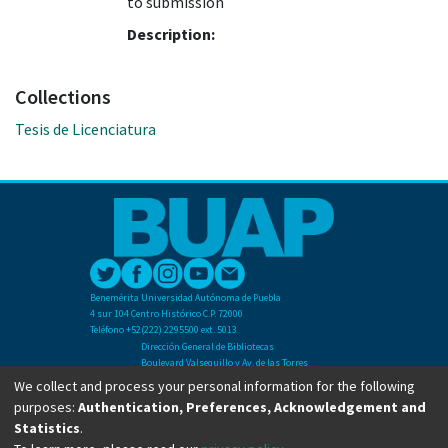
to submission
Description:
Collections
Tesis de Licenciatura
Benemérita Universidad Autónoma de Puebla
4 sur 104 Centro Histórico C.P. 72000
Teléfono +52(222) 2295500 ext. 5013
Dirección General de Bibliotecas
Boulevard Valsequillo y Av. de las Torres
Ciudad Universitaria. Col. San Manuel
We collect and process your personal information for the following
C.P. 72570
purposes:
Authentication, Preferences, Acknowledgement and
Teléfono +52 (222) 2295500 Ext 2901
Statistics
.