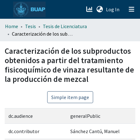
(current)
Log In
menu.section.about_menu
Home
Tesis
Tesis de Licenciatura
Caracterización de los subproductos obtenidos a partir del tratamiento fisicoquímico de vinaza resultante de la producción de mezcal
All of DSpace
Caracterización de los subproductos
obtenidos a partir del tratamiento
fisicoquímico de vinaza resultante de
la producción de mezcal
Simple item page
dc.audience
generalPublic
dc.contributor
Sánchez Cantú, Manuel