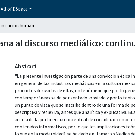
All of DSpace
De la comunicación humana al discurso mediático: continuidad, transformación y ruptura
na al discurso mediático: contin
Abstract
"La presente investigación parte de una convicción ética i
en general de las industrias mediáticas en la cultura mexi
productos derivados de ellas; un fenómeno que por lo gene
contemporáneas se da por sentado, obviado y por lo tanto
un punto de vista que se inscribe dentro de una forma de
descriptiva y reflexiva, antes que analítica y explicativa.
acerca de la pertinencia conceptual de considerar como fe
contenidos informativos, por lo que las implicaciones teó
lo que en la modernidad1 se ha dado en llamar <<Medios d