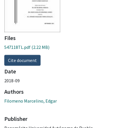
Files
547118TL.pdf
(2.22 MB)
Cite document
Date
2018-09
Authors
Filomeno Marcelino, Edgar
Publisher
Benemérita Universidad Autónoma de Puebla