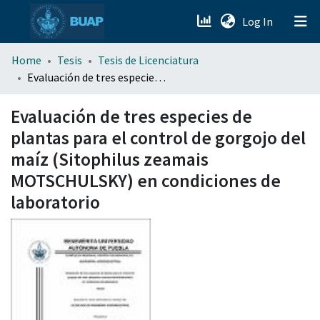
(current)
Log In
menu.section.about_menu
Home
Tesis
Tesis de Licenciatura
Evaluación de tres especies de plantas para el control de gorgojo del maíz (Sitophilus zeamais MOTSCHULSKY) en condiciones de laboratorio
All of DSpace
Evaluación de tres especies de
plantas para el control de gorgojo del
maíz (Sitophilus zeamais
MOTSCHULSKY) en condiciones de
laboratorio