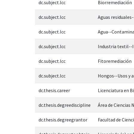
dc.subject.lcc
Biorremediación
dc.subject.lcc
Aguas residuales
dc.subject.lcc
Agua--Contamina
dc.subject.lcc
Industria textil-
dc.subject.lcc
Fitoremediación
dc.subject.lcc
Hongos--Usos y a
dc.thesis.career
Licenciatura en B
dc.thesis.degreediscipline
Área de Ciencias N
dc.thesis.degreegrantor
Facultad de Cienc