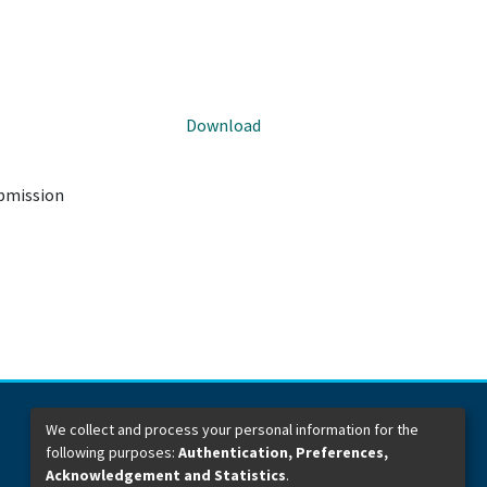
Download
ubmission
We collect and process your personal information for the
following purposes:
Authentication, Preferences,
Dirección General de Bibliotecas
Boulevard Valsequillo y Av. de las Torres
Acknowledgement and Statistics
.