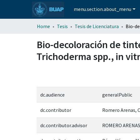
menu.section.about_menu
Home
Tesis
Tesis de Licenciatura
Bio-decoloración de tint
Trichoderma spp., in vit
dc.audience
generalPublic
dc.contributor
Romero Arenas, 
dc.contributor.advisor
ROMERO ARENAS,