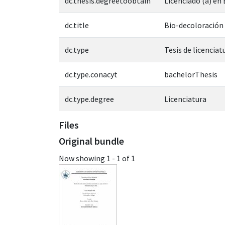
dc.thesis.degreetoobtain
Licenciado (a) en
dc.title
Bio-decoloración d
dc.type
Tesis de licenciat
dc.type.conacyt
bachelorThesis
dc.type.degree
Licenciatura
Files
Original bundle
Now showing
1 - 1 of 1