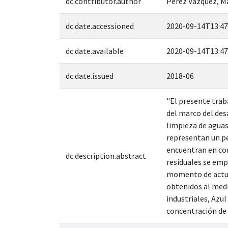
dc.contributor.author
Pérez Vázquez, M
dc.date.accessioned
2020-09-14T13:47
dc.date.available
2020-09-14T13:47
dc.date.issued
2018-06
"El presente trab
del marco del des
limpieza de aguas
representan un pe
encuentran en con
dc.description.abstract
residuales se emp
momento de actuar
obtenidos al medi
industriales, Azu
concentración de 