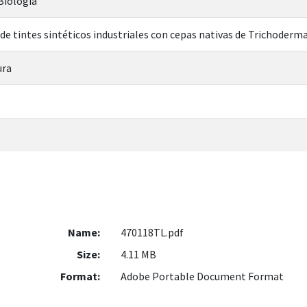
 Biología
e tintes sintéticos industriales con cepas nativas de Trichoderma 
ura
Name:
470118TL.pdf
Size:
4.11 MB
Format:
Adobe Portable Document Format