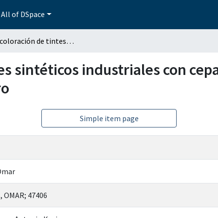
All of DSpace
Bio-decoloración de tintes sintéticos industriales con cepas nativas de Trichoderma spp., in vitro
es sintéticos industriales con cep
ro
Simple item page
Omar
 OMAR; 47406