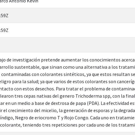
arco Antonio Kevin
:59Z
:59Z
ajo de investigación pretende aumentar los conocimientos acerca
arrollo sustentable, que sirvan como una alternativa a los tratami
 contaminadas con colorantes sintéticos, ya que estos resultan ser
ligro para la salud; ya que varios de estos colorantes son cancerí
tacto con estos desechos. Para tratar el problema de contaminaci
learon tres cepas nativas del genero Trichoderma spp, con la finali
 en un medio a base de dextrosa de papa (PDA). La efectividad es
r el crecimiento del micelio, la generación de esporas y la degrad
l índigo, Negro de eriocromo T y Rojo Congo. Cada uno en tratamie
colorante, teniendo tres repeticiones por cada uno de los tratami