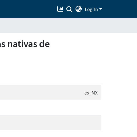
Log In
as nativas de
es_MX