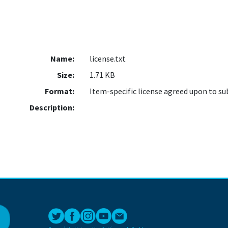
Name:
license.txt
Size:
1.71 KB
Format:
Item-specific license agreed upon to s
Description: