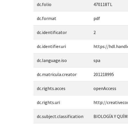
dc.folio
470118TL
dc.format
pdf
dc.identificator
2
dc.identifier.uri
https://hdl.handl
dc.language.iso
spa
dc.matricula.creator
201218995
dc.rights.acces
openAccess
dc.rights.uri
http://creativec
dc.subject.classification
BIOLOGÍA Y QUÍM