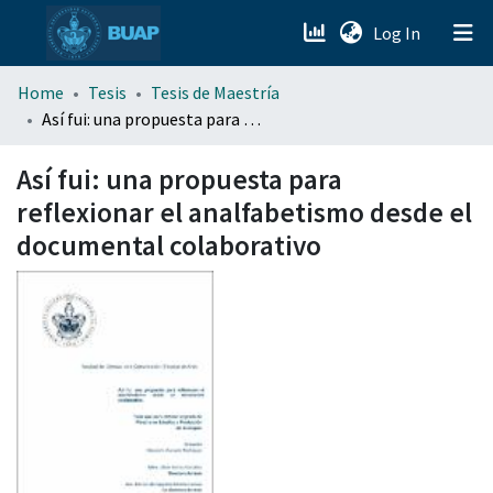
(current)
Log In
menu.section.about_menu
Home
Tesis
Tesis de Maestría
Así fui: una propuesta para reflexionar el analfabetismo desde el documental colaborativo
All of DSpace
Así fui: una propuesta para
reflexionar el analfabetismo desde el
documental colaborativo