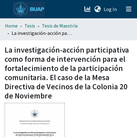
(current)
Log In
menu.section.about_menu
Home
Tesis
Tesis de Maestría
La investigación-acción participativa como forma de intervención para el fortalecimiento de la participación comunitaria. El caso de la Mesa Directiva de Vecinos de la Colonia 20 de Noviembre
All of DSpace
La investigación-acción participativa
como forma de intervención para el
fortalecimiento de la participación
comunitaria. El caso de la Mesa
Directiva de Vecinos de la Colonia 20
de Noviembre