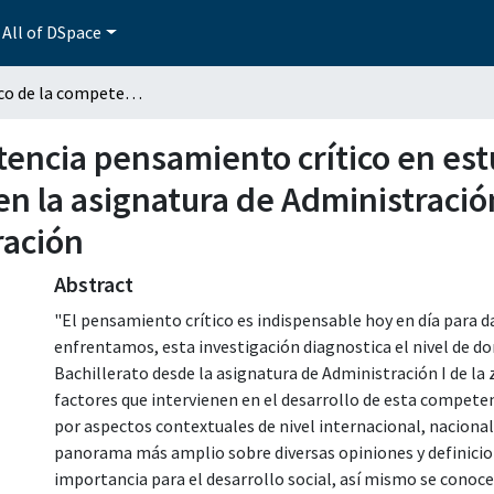
All of DSpace
Diagnóstico de la competencia pensamiento crítico en estudiantes de bachillerato de la zona 083 Tepeaca, en la asignatura de Administración I de la Capacitación de Contabilidad y Administración
encia pensamiento crítico en est
en la asignatura de Administración
ración
Abstract
"El pensamiento crítico es indispensable hoy en día para d
enfrentamos, esta investigación diagnostica el nivel de d
Bachillerato desde la asignatura de Administración I de la
factores que intervienen en el desarrollo de esta competen
por aspectos contextuales de nivel internacional, nacional
panorama más amplio sobre diversas opiniones y definicion
importancia para el desarrollo social, así mismo se conoce