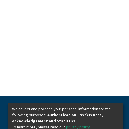
We collect and process your personal information for the
following purposes:
Authentication, Preferences,
Dirección General de Bibliotecas
Boulevard Valsequillo y Av. de las Torres
Acknowledgement and Statistics
.
Ciudad Universitaria. Col. San Manuel
To learn more, please read our
privacy policy
.