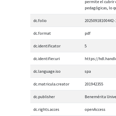
permite el cubrir 
pedagógicas, lo q
dc.folio
20250918100442-
dc.format
pdf
dc.identificator
5
dc.identifier.uri
https://hdl.handl
dc.language.iso
spa
dc.matricula.creator
201942355
dc.publisher
Benemérita Unive
dc.rights.acces
openAccess