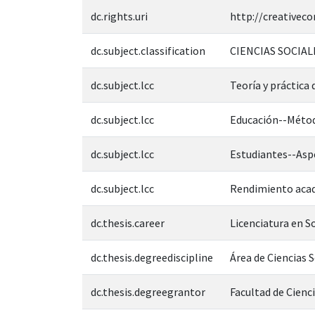
dc.rights.uri
http://creativec
dc.subject.classification
CIENCIAS SOCIAL
dc.subject.lcc
Teoría y práctica
dc.subject.lcc
Educación--Métod
dc.subject.lcc
Estudiantes--Asp
dc.subject.lcc
Rendimiento aca
dc.thesis.career
Licenciatura en S
dc.thesis.degreediscipline
Área de Ciencias 
dc.thesis.degreegrantor
Facultad de Cienci