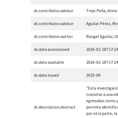
dc.contributor.advisor
Trejo Peña, Alma
dc.contributor.advisor
Aguilar Pérez, Mi
dc.contributor.author
Rangel Aguilar, Ul
dc.date.accessioned
2026-02-18T17:24
dc.date.available
2026-02-18T17:24
dc.date.issued
2025-09
"Esta investigaci
transitar a una e
egresados como po
dc.description.abstract
permite identific
por otra parte, la