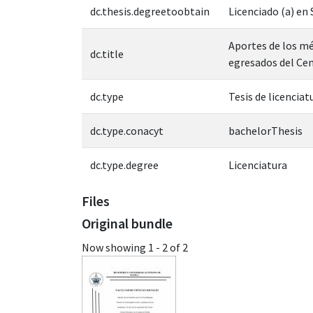
dc.thesis.degreetoobtain
Licenciado (a) en
Aportes de los mé
dc.title
egresados del Ce
dc.type
Tesis de licenciat
dc.type.conacyt
bachelorThesis
dc.type.degree
Licenciatura
Files
Original bundle
Now showing
1 - 2 of 2