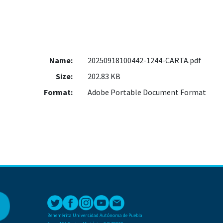
Name:
20250918100442-1244-CARTA.pdf
Size:
202.83 KB
Format:
Adobe Portable Document Format
Benemérita Universidad Autónoma de Puebla