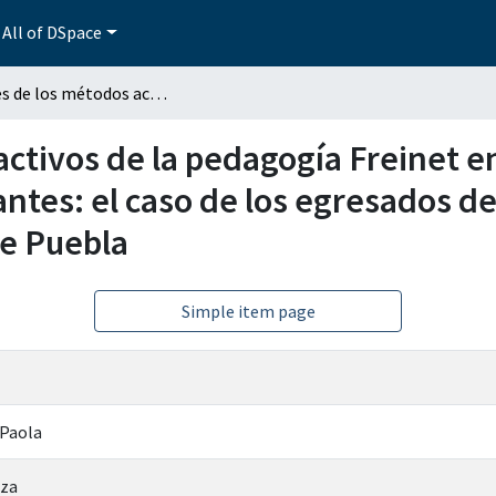
All of DSpace
Aportes de los métodos activos de la pedagogía Freinet en el desempeño social y académico de los estudiantes: el caso de los egresados del Centro Freinet Prometeo en el estado de Puebla
activos de la pedagogía Freinet e
ntes: el caso de los egresados de
de Puebla
Simple item page
 Paola
rza