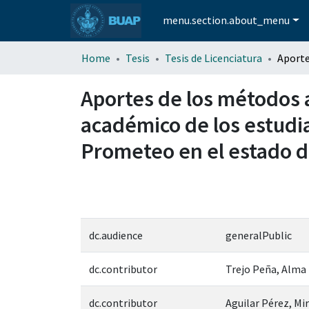
menu.section.about_menu
Home
Tesis
Tesis de Licenciatura
Aportes de los métodos 
académico de los estudia
Prometeo en el estado 
dc.audience
generalPublic
dc.contributor
Trejo Peña, Alma
dc.contributor
Aguilar Pérez, Mi