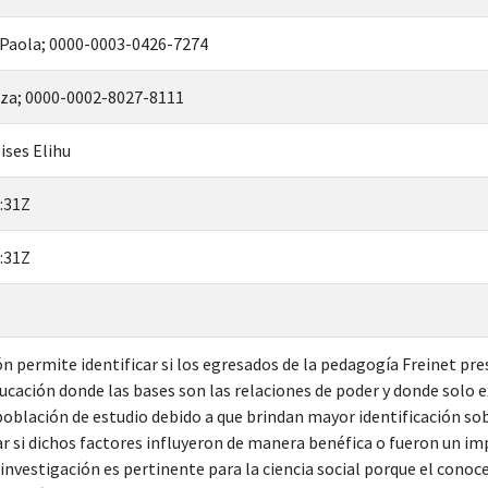
 Paola; 0000-0003-0426-7274
rza; 0000-0002-8027-8111
ises Elihu
:31Z
:31Z
ón permite identificar si los egresados de la pedagogía Freinet pr
ducación donde las bases son las relaciones de poder y donde solo e
blación de estudio debido a que brindan mayor identificación sob
ar si dichos factores influyeron de manera benéfica o fueron un im
 investigación es pertinente para la ciencia social porque el conoc