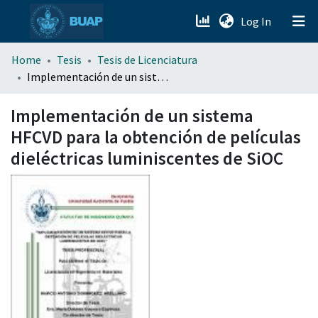
(current)
Log In
menu.section.about_menu
Home
Tesis
Tesis de Licenciatura
Implementación de un sistema HFCVD para la obtención de películas dieléctricas luminiscentes de SiOC
All of DSpace
Implementación de un sistema
HFCVD para la obtención de películas
dieléctricas luminiscentes de SiOC