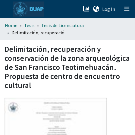
(current)
Log In
menu.section.about_menu
Home
Tesis
Tesis de Licenciatura
Delimitación, recuperación y conservación de la zona arqueológica de San Francisco Teotimehuacán. Propuesta de centro de encuentro cultural
All of DSpace
Delimitación, recuperación y
conservación de la zona arqueológica
de San Francisco Teotimehuacán.
Propuesta de centro de encuentro
cultural