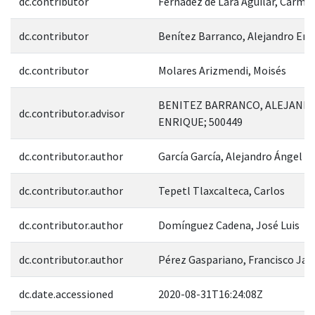
dc.contributor
Fernádez de Lara Aguilar, Carmi
dc.contributor
Benítez Barranco, Alejandro Enr
dc.contributor
Molares Arizmendi, Moisés
BENITEZ BARRANCO, ALEJAND
dc.contributor.advisor
ENRIQUE; 500449
dc.contributor.author
García García, Alejandro Ángel
dc.contributor.author
Tepetl Tlaxcalteca, Carlos
dc.contributor.author
Domínguez Cadena, José Luis
dc.contributor.author
Pérez Gaspariano, Francisco Jav
dc.date.accessioned
2020-08-31T16:24:08Z