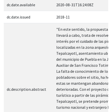
dc.date.available
2020-08-31T16:24:08Z
dc.date.issued
2018-11
"En este sentido, la propuesta q
llevará a cabo, trata de resolver 
interés por el cuidado de las pir
localizadas en la zona arqueológ
Tepalcayotl, asentamiento ubica
del municipio de Puebla en la Ju
Auxiliar de San Francisco Totim
La falta de conocimiento de los
pobladores sobre el sitio, ha he
estas se mantengan abandonas e
dc.description.abstract
deterioradas. Con el proyecto de
turístico a partir de las pirámide
Tepalcayotl, se pretende promov
turismo nacional y extranjero ha