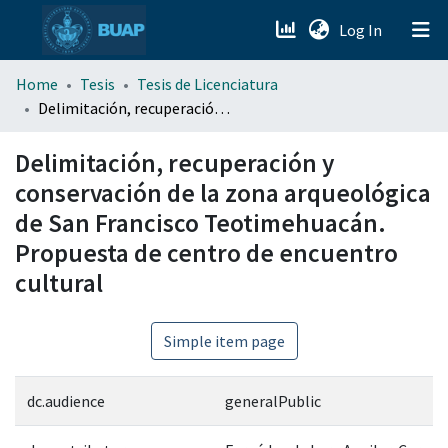
(current)
Log In
menu.section.about_menu
Home
Tesis
Tesis de Licenciatura
Delimitación, recuperación y conservación de la zona arqueológica de San Francisco Teotimehuacán. Propuesta de centro de encuentro cultural
All of DSpace
Delimitación, recuperación y
conservación de la zona arqueológica
de San Francisco Teotimehuacán.
Propuesta de centro de encuentro
cultural
Simple item page
dc.audience
generalPublic