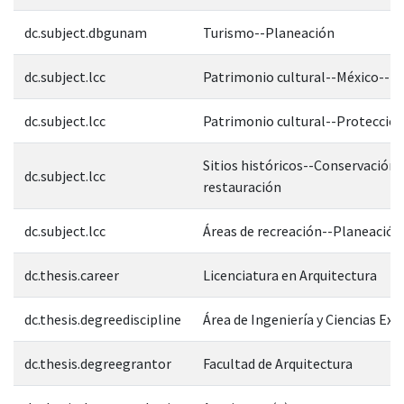
dc.subject.dbgunam
Turismo--Planeación
dc.subject.lcc
Patrimonio cultural--México--P
dc.subject.lcc
Patrimonio cultural--Protecció
Sitios históricos--Conservación 
dc.subject.lcc
restauración
dc.subject.lcc
Áreas de recreación--Planeación
dc.thesis.career
Licenciatura en Arquitectura
dc.thesis.degreediscipline
Área de Ingeniería y Ciencias Exa
dc.thesis.degreegrantor
Facultad de Arquitectura