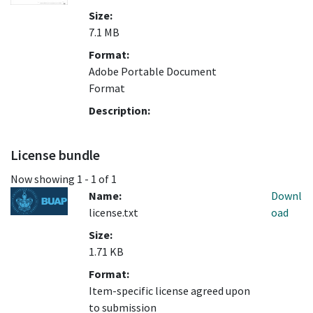
Size:
7.1 MB
Format:
Adobe Portable Document
Format
Description:
License bundle
Now showing
1 - 1 of 1
Name:
Downl
license.txt
oad
Size:
1.71 KB
Format:
Item-specific license agreed upon
to submission