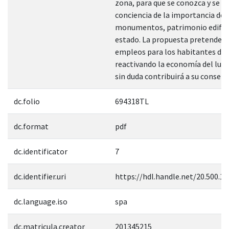
zona, para que se conozca y se 
conciencia de la importancia de 
monumentos, patrimonio edific
estado. La propuesta pretende g
empleos para los habitantes de 
reactivando la economía del luga
sin duda contribuirá a su conserv
dc.folio
694318TL
dc.format
pdf
dc.identificator
7
dc.identifier.uri
https://hdl.handle.net/20.500.1
dc.language.iso
spa
dc.matricula.creator
201345215