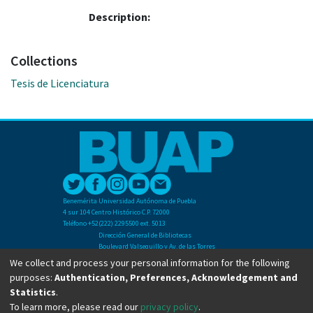
Description:
Collections
Tesis de Licenciatura
Benemérita Universidad Autónoma de Puebla
4 sur 104 Centro Histórico C.P. 72000
Teléfono +52(222) 2295500 ext. 5013
Dirección General de Bibliotecas
Boulevard Valsequillo y Av. de las Torres
Ciudad Universitaria. Col. San Manuel
We collect and process your personal information for the following
C.P. 72570
purposes:
Authentication, Preferences, Acknowledgement and
Teléfono +52 (222) 2295500 Ext 2901
Statistics
.
To learn more, please read our
privacy policy
.