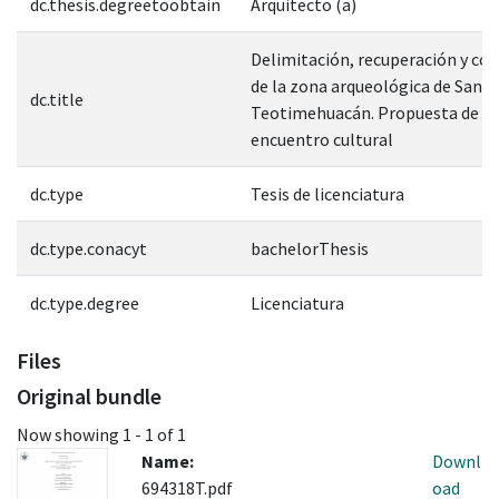
dc.thesis.degreetoobtain
Arquitecto (a)
Delimitación, recuperación y co
de la zona arqueológica de San F
dc.title
Teotimehuacán. Propuesta de ce
encuentro cultural
dc.type
Tesis de licenciatura
dc.type.conacyt
bachelorThesis
dc.type.degree
Licenciatura
Files
Original bundle
Now showing
1 - 1 of 1
Name:
Downl
694318T.pdf
oad