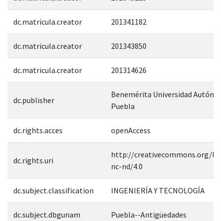
dc.matricula.creator
201341182
dc.matricula.creator
201343850
dc.matricula.creator
201314626
Benemérita Universidad Autóno
dc.publisher
Puebla
dc.rights.acces
openAccess
http://creativecommons.org/lic
dc.rights.uri
nc-nd/4.0
dc.subject.classification
INGENIERÍA Y TECNOLOGÍA
dc.subject.dbgunam
Puebla--Antigüedades