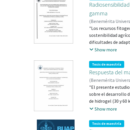
Radiosensibilidad
gamma
(
Benemérita Univer
121759
"Los recursos fitogen
;
CASTILLO M
LUIS ANTONIO; 294
sostenibilidad agríco
dificultades de adap
cultivo in vitro se 
Show more
estudio tuvo como ob
⁶⁰Co, determinando l
Tesis de maestría
irradiadas. Para ell
Respuesta del maí
de yemas de vitropla
(
Benemérita Univer
hojas, yemas y dista
"El presente estudio
una radiosensibilida
sobre el desarrollo 
adecuada para induci
de hidrogel (30 y 60
en semillas (1×10⁶).
Show more
con nueve repeticion
rendimiento de mazor
Tesis de maestría
ha⁻¹ de hidrogel con