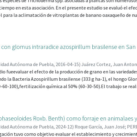
as especies de Trichoderma spp. asociadas a plantas son numerosos,
OMINGUEZ PERALES, LUIS ANTONIO; 294755
;
Reyes López, Delfin
sayos. Los resultados muestran que el ecotipo de Tlapacoya prese
empo en esta asociación. En el presente estudio se evaluó el efec
 campo, mientras que el más productivo a nivel de invernadero fue e
l para la aclimatación de vitroplantas de banano oaxaqueño de nu
hoderma longibrachiatum con comportamiento endófito y epifito, s
lantaron en sustrato con hidrogel. Las variables evaluadas fueron 
 raíz, diámetro, longitud de planta, número de hojas, peso seco de 
 El análisis de varianza mostró diferencia estadística significativa
 con glomus intraradice azospirillum brasilense en Sa
a de conidias, y de acuerdo con la prueba de Tukey (P ≤ 0.05), el me
vivencia”.
sidad Autónoma de Puebla
,
2016-04-15
)
Juárez Cortez, Juan Anton
udio fueevaluar el efecto de la producción de grano en las variedad
TRO GONZALEZ, NUMA POMPILIO; 245806
;
ESCOBAR HERNANDEZ,
do la Bacteria Azospirillum brasilense (333 g ha-1), el hongo Glom
-60-100),fertilización química al 50% (60-30-50).El trabajo se rea
n, Puebla. El diseño experimental fue en bloques completos al aza
 la variedad y el segundo factor la nutrición. El rendimiento de gr
iva (P≥0.0553). Por el contrario, la condición de nutrición si tuvo
perimentos presentaron lo siguiente: Azospirillumbrasilense obt
phaseoloides Roxb. Benth) como forraje en animalaes y
sey 50% de Fertilización 7708.3 ton/ha y 7573 ton/ha, Glomus int
sidad Autónoma de Puebla
,
2024-12
)
Roque García, Juan José
;
PERE
intraradice y 50% fertilización obtuvo 6817.7 ton/hay 6963 ton/h
UL; 44792
gación tuvo como objetivo evaluar el establecimiento y crecimien
;
ESCOBAR HERNANDEZ, RAMIRO; 89145