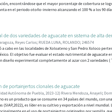
uvieron 7257.1 ton/hay 7586 ton/ha, Azospirillumbrasilensey lom
ción, encontrándose que el mayor porcentaje de cobertura se logr
eron 6622.9 ton/hay 7227 ton/ha, 50% fertilización obtuvo 7306.3 t
nta en el periodo otoño-invierno alcanzando el 100 % a los 90 día
o se aplicó nada obtuvo 5025 ton/hay 3341 ton/ha siendo el trata
tamiento de 1 m x 1 m (otoño-invierno) con 24.5 cm, y el mayor cr
de los dos experimentos. Los resultados demuestran que al utili
m entre planta (otoño-invierno) con 1.67 m, concluyéndose que la
s muestran una respuesta favorable comparada con el tratamient
ó el mayor contenido de biomasa; asimismo, en el segundo experim
icación de microorganismos."
dzu a distintos tiempos de crecimiento, encontrándose el mayor 
al de dos variedades de aguacate en sistema de alta de
tallo y 26.306 % en hoja, y el mayor contenido de FDN y FDA a los 1
aragoza, Reyes Carlos
;
RUEDA LUNA, ROLANDO; 246574
kudzu es a los 30 días; finalmente, en el tercer experimento se eva
vó a cabo en las localidades de Xoloateno y San Pedro Xoloco perte
injertada en cuatro porta-injertos asociados con kudzu como abono
éxico. El objetivo fue evaluar el estado nutrimental de aguacate e
ento y calidad".
 un diseño experimental completamente al azar con 2 variedades (
ta e inorgánica) y el testigo con 3 repeticiones. La aplicación de 
 meses; con 6 kg por planta de composta, urea (67.8 g), fosfato dia
mente. Se evaluó el contenido nutrimental foliar, altura de planta
iámetro de brotes. Los resultados muestran que ´Fuerte` se adapt
 de portainjertos clonales de aguacate
ón de fertilización orgánica aumentó el número de hojas y brotes
sidad Autónoma de Puebla
,
2023-12
)
Rivera Mendoza, Anayeli
;
Domí
es inorgánicos.”
7
o es un producto que se consume en 34 países del mundo, con una
;
HERNANDEZ DOMINGUEZ, CARMELA; 161547
 (SIAP,2022), es líder en su cultivo y exportación a nivel mundial.
ncipalmente en el uso de portainjertos originados por semilla, que