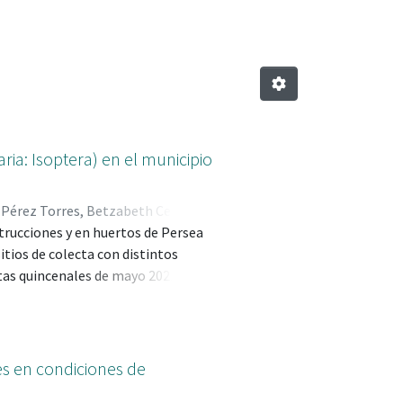
ia: Isoptera) en el municipio
;
Pérez Torres, Betzabeth Cecilia;
trucciones y en huertos de Persea
nchez, Miguel; 0000-0001-6943-
itios de colecta con distintos
ctas quincenales de mayo 2021 a
s de cartón corrugado mojado
ohol al 70%. El material colectado
correspondientes a Incisitermes
pes y Tenuirostritermes sp. En la
s en condiciones de
centración de 1 % (Azadarichta