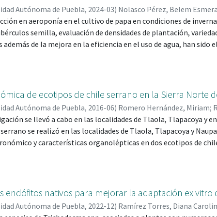
itratus, Roldana ehrenbergiana, aceite de citronela comercial (P
sidad Autónoma de Puebla
,
2024-03
)
Nolasco Pérez, Belem Esmer
ua destilada) sobre la mortalidad de la termita subterránea H. con
03-1187-3440
cción en aeroponía en el cultivo de papa en condiciones de inverna
;
Ibáñez Martínez, Armando; 0000-0002-4735-8064
;
Vá
ió en un disco de papel filtro Whatman, impregnado con cada extr
bérculos semilla, evaluación de densidades de plantación, variedade
as obreras, utilizando un diseño al azar con 10 repeticiones".
 además de la mejora en la eficiencia en el uso de agua, han sido 
acterísticas que pueden ser modificadas mediante técnicas de ma
de mayor calidad en comparación de los métodos tradicionales. Si
cionadas sobre los efectos de la poda de estolones en el crecimient
e trabajo tuvo como objetivo evaluar el desarrollo y rendimiento 
ómica de ecotipos de chile serrano en la Sierra Norte 
de estolones en condiciones de aeroponía. Se utilizó el diseño co
sidad Autónoma de Puebla
,
2016-06
)
Romero Hernández, Miriam
;
o repeticiones y los factores fueron variedades, tipo de contenedor
, GASPAR; 51959
igación se llevó a cabo en las localidades de Tlaola, Tlapacoya y en
toño 2022 y primavera-verano 2023. Se estudiaron variables fenol
serrano se realizó en las localidades de Tlaola, Tlapacoya y Naupan
idos mostraron que la poda de estolones no afecta el rendimiento
nómico y características organolépticas en dos ecotipos de chile
 aportación de nutrientes y la incidencia de fisiopatías más comune
nofactorial completamente al azar con nueve repeticiones. En el en
nofactorial de cuatro tratamientos, en bloques al azar con tres re
tas se distribuyeron según un diseño factorial para ecotipos 2x2x2,
 endófitos nativos para mejorar la adaptación ex vitro
 de riego (V1, V2) y dos tratamientos foliares (Ca, T) con tres rep
sidad Autónoma de Puebla
,
2022-12
)
Ramírez Torres, Diana Caroli
amiento agronómico, características organolépticas y el contenid