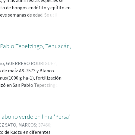
 y más aún si estas especies se
o; 121759
ntó mayor producción total y
to de hongos endófito y epífito en
l de Tlaola”.
eve semanas de edad. Se utilizaron
e inocularon en 144 vitroplantas
supervivencia de conidias en
raíz tallo y hoja, y endofitismo de
 (P ≤ 0.001) entre tratamientos
n Pablo Tepetzingo, Tehuacán,
jor tratamiento fue el aislado V IV
io
;
GUERRERO RODRIGUEZ, JUAN
es de maíz AS-7573 y Blanco
 RAMIRO; 89145
us(1000 g ha-1), fertilización
lizó en San Pablo Tepetzingo,
r con arreglo factorial 2x3, donde
ano entre variedades no presento
 efecto (P≤0.0027). En rendimiento
uvo 7525 ton/hay 7166 ton/ha,
 abono verde en lima 'Persa'
raradice obtuvo 7218.8 ton/hay
Z SATO, MARCOS; 37460
;
a, Azospirillumbrasilensey
to de kudzu en diferentes