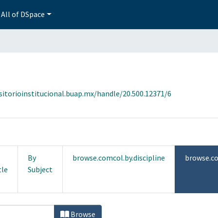
All of DSpace
sitorioinstitucional.buap.mx/handle/20.500.12371/6
By
browse.comcol.by.discipline
browse.co
tle
Subject
by Faculty "Facultad de Ingeniería Ag
Browse