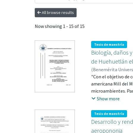
All browse results
Now showing
1 - 15 of 15
Tesis de maestría
Biología, daños y
de Huehuetlán el
(
Benemérita Univer
0000-0002-3704-093
"Con el objetivo de 
6628
americana Mill del M
microambientes. Para
febrero 2022; de for
Show more
enterradas y retirad
se determinó con la
Tesis de maestría
minor, Incisitermes 
Desarrollo y ren
segunda sección del 
aeropononia