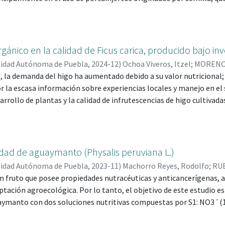
o. Los portainjertos de semilla presentan gran variabilidad en las 
tibilidad a plagas y enfermedades, sequía, alternancia productiva,
s que enfrenta hoy el cultivo son suelos salinos, presencia de carb
 por Phitophora cinnamomi, el replante y utilización de portainjer
gánico en la calidad de Ficus carica, producido bajo i
esuelven con el uso adecuando de portainjertos clonales por lo que 
sidad Autónoma de Puebla
,
2024-12
)
Ochoa Viveros, Itzel
;
MORENO 
cas modernas de propagación clonal. Por tal razón el objetivo prin
 María; 35377
, la demanda del higo ha aumentado debido a su valor nutricional
 metodología de propagación in vitro óptimo para portainjertos s
r la escasa información sobre experiencias locales y manejo en el 
arrollo de plantas y la calidad de infrutescencias de higo cultiva
vernadero. Se empleó un diseño completamente al azar con arregl
(Brown Turkey y Netzahualcóyotl), la altura del tallo (25 y 50 cm) 
 variables como grados días de desarrollo (GDD), características d
fisicoquímica de infrutescencias, actividad antioxidante, potencial
idad de aguaymanto (Physalis peruviana L.)
sis estadísticos mostraron diferencias significativas (P≤0.05), sie
sidad Autónoma de Puebla
,
2023-11
)
Machorro Reyes, Rodolfo
;
RUE
DD (2239). Asimismo, la poda con 25 cm de altura de tallo y 80 cm 
UL; 44792
 fruto que posee propiedades nutracéuticas y anticancerígenas, a
o y la acumulación de sólidos solubles totales, ácidos orgánicos y
tación agroecológica. Por lo tanto, el objetivo de este estudio 
capacidad antioxidante determinada por la inhibición de radicales
manto con dos soluciones nutritivas compuestas por S1: NO3 ˉ (17.0
·L, HCO3 ˉ (0.5) .030 g·L, K+ (8.0) .753 g·L, Ca2 + (4.25) .168 g·L, Mg2 +