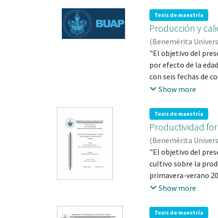
único que cambia es e
sistemas de poda (do
Tesis de maestría
lechoso. Se usó un ar
Producción y cali
los parámetros agron
(
Benemérita Univer
plantas desarrollada
89145
"El objetivo del pres
;
BERDEJA ARB
presentaron mayor as
por efecto de la eda
con seis fechas de co
a corte), para ello 
Show more
extracto etéreo (EE)
como la determinació
Tesis de maestría
siguientes variables
Productividad for
también el rendimien
(
Benemérita Univer
varianza, utilizando
ROSANA; 493929
"El objetivo del pre
;
JA
cultivo sobre la prod
primavera-verano 20
Se estudiaron tres f
Show more
composta (17.8 t ha-1
Tesis de maestría