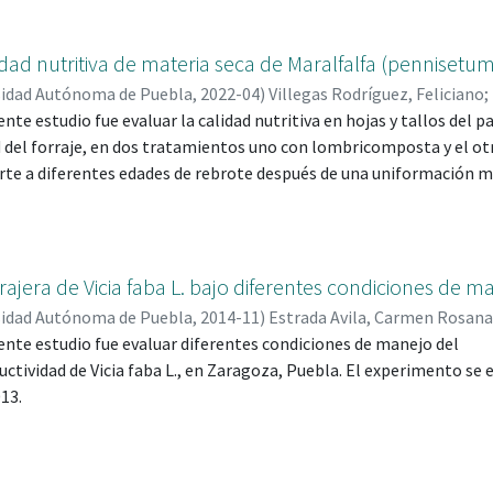
l contenido de nitratos (13.75 NO3 ˉ); Con dos sustratos inorgánico
s y tres brazos). El experimento se llevó a cabo en un invernadero
reglo factorial de 2 x 2 x 2 con un diseño completamente al azar, 
dad nutritiva de materia seca de Maralfalfa (pennisetum 
ómicos, sensoriales y se determinó el contenido de macro y micro
sidad Autónoma de Puebla
,
2022-04
)
Villegas Rodríguez, Feliciano
;
s en tezontle presentaron mayor producción de Mg y Fe, las planta
ente estudio fue evaluar la calidad nutritiva en hojas y tallos del
EU, RAUL; 44792
;
CASTRO GONZALEZ, NUMA POMPILIO; 245806
imilación de P, K, Ca y Zn".
d del forraje, en dos tratamientos uno con lombricomposta y el otr
rte a diferentes edades de rebrote después de una uniformación man
se determinó el contenido porcentual de materia seca (MS), proteín
, fibra detergente neutro (FDN), fibra detergente ácido (FDA), lign
n de la digestibilidad aparente in vivo de la materia seca (DAIVMS)
 agronómicas altura de planta (macolla), longitud y número de h
rajera de Vicia faba L. bajo diferentes condiciones de m
to de forraje verde y seco en toneladas por hectárea. Los datos f
sidad Autónoma de Puebla
,
2014-11
)
Estrada Avila, Carmen Rosana
 el procedimiento GLM del paquete estadístico SAS".
sente estudio fue evaluar diferentes condiciones de manejo del
RILLO RODRIGUEZ, JESUS; 70551
uctividad de Vicia faba L., en Zaragoza, Puebla. El experimento se 
13.
actores de variación: 1) labranza (preparación completa y labranza
 y sin composta) y 3) densidades de siembra (4, 6, 8 y 16 plantas p