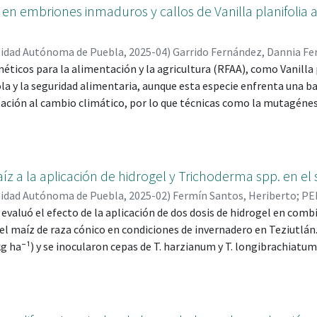
 en embriones inmaduros y callos de Vanilla planifolia a
sidad Autónoma de Puebla
,
2025-04
)
Garrido Fernández, Dannia F
éticos para la alimentación y la agricultura (RFAA), como Vanilla 
ARTINEZ, CARLOS ROMAN; 36089
;
DE LA CRUZ TORRES, EULOGIO;
755
la y la seguridad alimentaria, aunque esta especie enfrenta una ba
tación al cambio climático, por lo que técnicas como la mutagénesi
proponen como alternativas para ampliar su diversidad genética y m
jetivo evaluar la radiosensibilidad de embriones inmaduros y callos
a DL₅₀ y DL₉₉, así como las GR₂₅, GR₅₀ y GR₇₅, y observando camb
o, se emplearon embriones inmaduros, callos obtenidos de estos e
z a la aplicación de hidrogel y Trichoderma spp. en el
ntas M1V1, que fueron irradiados a distintas dosis y evaluados en
sidad Autónoma de Puebla
,
2025-02
)
Fermín Santos, Heriberto
;
PE
ncia entre nudos, analizando los datos mediante ANOVA y pruebas 
 evaluó el efecto de la aplicación de dos dosis de hidrogel en co
d óptima a 4 Gy en embriones inmaduros y callos, por lo que se r
del maíz de raza cónico en condiciones de invernadero en Teziutlán
r variabilidad sin comprometer el desarrollo de vitroplantas".
 kg ha⁻¹) y se inocularon cepas de T. harzianum y T. longibrachiatu
 El diseño experimental fue completamente al azar, con cuatro tr
es. Se evaluaron variables agronómicas como altura de planta, flo
cas y calidad bromatológica del forraje. Los resultados evidenci
 T. harzianum adelantó la floración masculina, aumentó el rendim