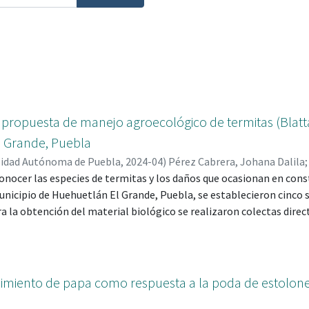
 propuesta de manejo agroecológico de termitas (Blattar
 Grande, Puebla
sidad Autónoma de Puebla
,
2024-04
)
Pérez Cabrera, Johana Dalila
3
conocer las especies de termitas y los daños que ocasionan en cons
;
López Olguín, Jesús Francisco; 0000-0003-0209-5966
;
Aragón Sá
unicipio de Huehuetlán El Grande, Puebla, se establecieron cinco s
 la obtención del material biológico se realizaron colectas dire
ma dirigida, para las termitas subterráneas se elaboraron trampa
as tras 30 días. Los especímenes se preservaron etiquetados en alc
 ayuda de claves taxonómicas. Se determinaron las morfoespecies 
marginipennis, Heterotermes convexinotatus, Reticulitermes flavi
dimiento de papa como respuesta a la poda de estolone
trabajo, se ensayó el efecto de seis extractos vegetales a una con