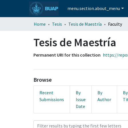
menu.section.about_menu
Home
Tesis
Tesis de Maestría
Faculty
Tesis de Maestría
Permanent URI for this collection
https://repo
Browse
Recent
By
By
By
Submissions
Issue
Author
Ti
Date
Browsing Tesis de Maestría 