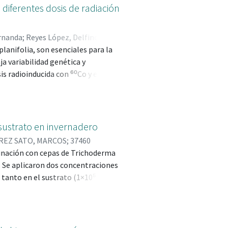
 diferentes dosis de radiación
ernanda
;
Reyes López, Delfino;
planifolia, son esenciales para la
 145118
;
DOMINGUEZ PERALES,
ja variabilidad genética y
s radioinducida con ⁶⁰Co y el
ejorar su reproducción. Este
 de V. planifolia irradiados con
ios morfológicos en las plantas
mbriones y callos M2V1 derivados
 sustrato en invernadero
 variables como longitud, número de
REZ SATO, MARCOS; 37460
de Tukey. Los resultados señalaron
mbinación con cepas de Trichoderma
ecomienda esta dosis como la más
. Se aplicaron dos concentraciones
m tanto en el sustrato (1×10⁵) como
atamientos y un testigo, cada uno
ración, diámetro de tallo,
aron que la combinación de 30 kg
iento y mejoró el diámetro de