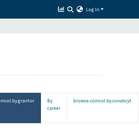
Log In
mcol.by.grantor
By
browse.comcol.by.conahcyt
career
rohidráulica"