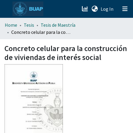
(current)
Log In
menu.section.about_menu
Home
Tesis
Tesis de Maestría
Concreto celular para la construcción de viviendas de interés social
All of DSpace
Concreto celular para la construcción
de viviendas de interés social