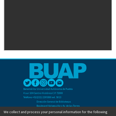
Benemérita Universidad Autónoma de Puebla
4 sur 104 Centro Histórico C.P. 72000
Teléfono +52(222) 2295500 ext. 5013
Dirección General de Bibliotecas
Boulevard Valsequillo y Av. de las Torres
Ciudad Universitaria. Col. San Manuel
We collect and process your personal information for the following
C.P. 72570