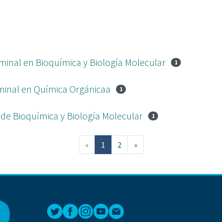
minal en Bioquímica y Biología Molecular
1
minal en Química Orgánicaa
1
de Bioquímica y Biología Molecular
1
(current)
«
1
2
»