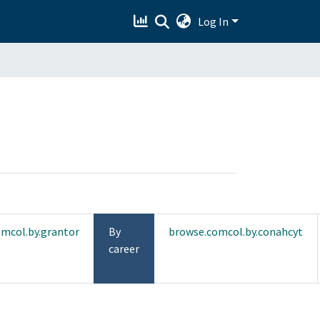
Log In
mcol.by.grantor
By
browse.comcol.by.conahcyt
career