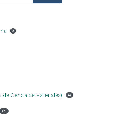
ana
2
d de Ciencia de Materiales)
47
121