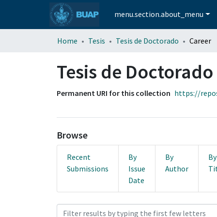
menu.section.about_menu
Home
Tesis
Tesis de Doctorado
Career
Tesis de Doctorado
Permanent URI for this collection
https://repo
Browse
Recent
By
By
By
Submissions
Issue
Author
Ti
Date
Browsing Tesis de Doctorad