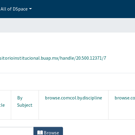
All of DSpace
sitorioinstitucional.buap.mx/handle/20.500.12371/7
By
browse.comcol.by.discipline
browse.co
tle
Subject
o by Career
Browse